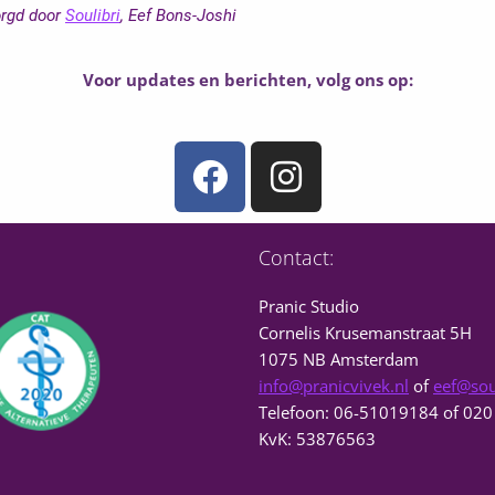
orgd door
Soulibri
, Eef Bons-Joshi
Voor updates en berichten, volg ons op:
F
I
a
n
c
s
e
t
Contact:
b
a
Pranic Studio
o
g
Cornelis Krusemanstraat 5H
o
1075 NB Amsterdam
r
info@pranicvivek.nl
of
eef@soul
k
a
Telefoon: 06-51019184 of 02
m
KvK: 53876563