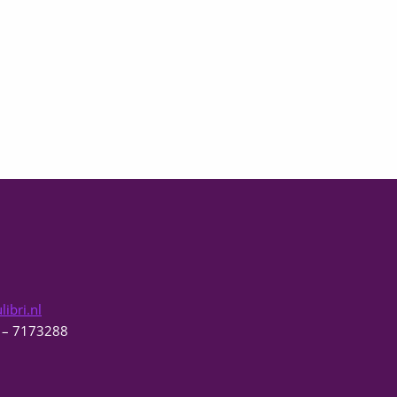
ibri.nl
0 – 7173288